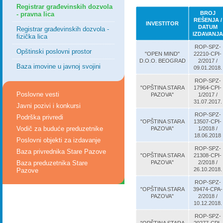
Registrar građevinskih dozvola
BROJ
- pravna lica
REŠENJA /
INVESTITOR
DATUM
Registrar građevinskih dozvola -
IZDAVANJA
fizička lica
ROP-SPZ-
Opštinski poslovni prostor
"OPEN MIND"
22210-CPI-
D.O.O. BEOGRAD
2/2017 /
Baza imovine u javnoj svojini
09.01.2018.
ROP-SPZ-
"OPŠTINA STARA
17964-CPI-
Poslovne vesti
PAZOVA"
1/2017 /
31.07.2017.
Javni pozivi i konkursi
ROP-SPZ-
Podrška privredi
"OPŠTINA STARA
13507-CPI-
Vodič za buduće preduzetnike
PAZOVA"
1/2018 /
18.06.2018
Poslovni objekti za izdavanje
ROP-SPZ-
Baza privrednika Stare Pazove
"OPŠTINA STARA
21308-CPI-
Baza preduzetnika Stare
PAZOVA"
2/2018 /
26.10.2018.
Pazove
ROP-SPZ-
"OPŠTINA STARA
39474-CPA-
PAZOVA"
2/2018 /
10.12.2018.
ROP-SPZ-