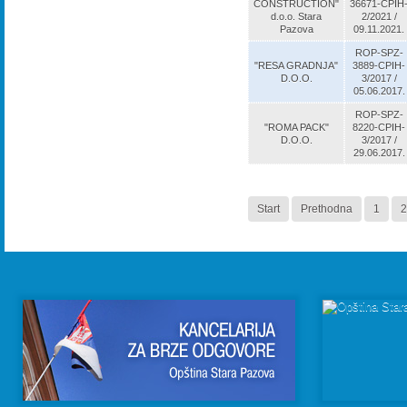
CONSTRUCTION"
36671-CPIH
d.o.o. Stara
2/2021 /
Pazova
09.11.2021.
ROP-SPZ-
"RESA GRADNJA"
3889-CPIH-
D.O.O.
3/2017 /
05.06.2017.
ROP-SPZ-
"ROMA PACK"
8220-CPIH-
D.O.O.
3/2017 /
29.06.2017.
Start
Prethodna
1
2