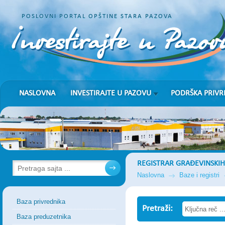
POSLOVNI PORTAL OPŠTINE STARA PAZOVA
NASLOVNA
INVESTIRAJTE U PAZOVU
PODRŠKA PRIVR
REGISTRAR GRAĐEVINSKIH
Naslovna
Baze i registri
Baza privrednika
Pretraži:
Baza preduzetnika