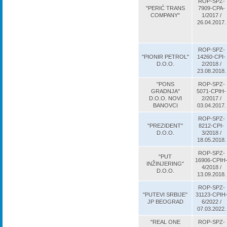
ROP-SPZ-
"PERIĆ TRANS
7909-CPA-
COMPANY"
1/2017 /
26.04.2017.
ROP-SPZ-
"PIONIR PETROL"
14260-CPI-
D.O.O.
2/2018 /
23.08.2018.
"PONS
ROP-SPZ-
GRADNJA"
5071-CPIH-
D.O.O. NOVI
2/2017 /
BANOVCI
03.04.2017.
ROP-SPZ-
"PREZIDENT"
8212-CPI-
D.O.O.
3/2018 /
18.05.2018.
ROP-SPZ-
"PUT
16906-CPIH
INŽINJERING"
4/2018 /
D.O.O.
13.09.2018.
ROP-SPZ-
"PUTEVI SRBIJE"
31123-CPIH
JP BEOGRAD
6/2022 /
07.03.2022.
"REAL ONE
ROP-SPZ-