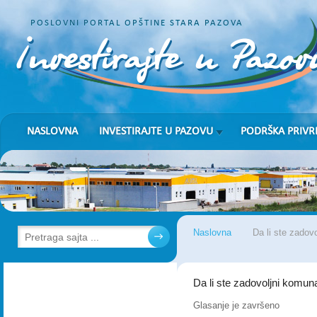
POSLOVNI PORTAL OPŠTINE STARA PAZOVA
NASLOVNA
INVESTIRAJTE U PAZOVU
PODRŠKA PRIVR
Naslovna
Da li ste zado
Da li ste zadovoljni komu
Glasanje je završeno